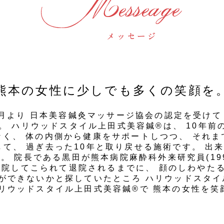
熊本の女性に少しでも多くの笑顔を
3月より 日本美容鍼灸マッサージ協会の認定を受けて
。 ハリウッドスタイル上田式美容鍼®は、 10年
く、 体の内側から健康をサポートしつつ、 それ
して、 過ぎ去った10年と取り戻せる施術です。
出
す。
院長である黒田が熊本病院麻酔科外来研究員(1997
入院してこられて退院されるまでに、 顔のしわやた
術ができないかと探していたところ ハリウッドスタイ
ハリウッドスタイル上田式美容鍼®で 熊本の女性を笑