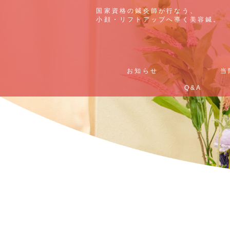
国家資格の鍼灸師が行なう、
国家資格の鍼灸師が行なう、
小顔・リフトアップへ導く美容鍼。
小顔・リフトアップへ導く美容鍼。
お知らせ
お知らせ
当
当
Q&A
Q&A