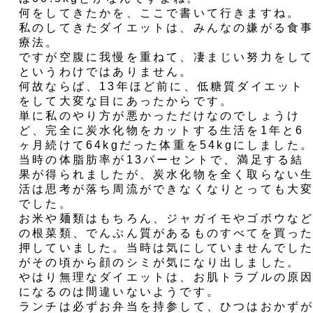
何をしてきたかを、ここで書いて行きますね。
私のしてきたダイエットは、みんなの嫌がる食
療法。
ですが空腹に我慢を重ねて、凄まじい努力をし
というわけではありません。
何故ならば、13年ほど前に、低糖質ダイエット
をして大変な目にあったからです。
単に私のやり方が悪かっただけなのでしょうけ
ど、完全に炭水化物をカットする生活を1年と6
ヶ月続けて64kgだった体重を54kgにしました
当時の体脂肪率が13パーセントで、満足する結
果が得られましたが、炭水化物を全く取らない
活は思考が落ち周流ができなくなりとっても大
でした。
お米や麺類はもちろん、ジャガイモやゴボウな
の根菜類、でんぷん質があるものすべてを買っ
押していました。当時は気にしていませんでし
がその頃から顔のシミが気になり出しました。
やはり無理なダイエットは、お肌トラブルの原
になるのは間違いないようです。
ランチは必ずお弁当を持参して、ひつはおかず