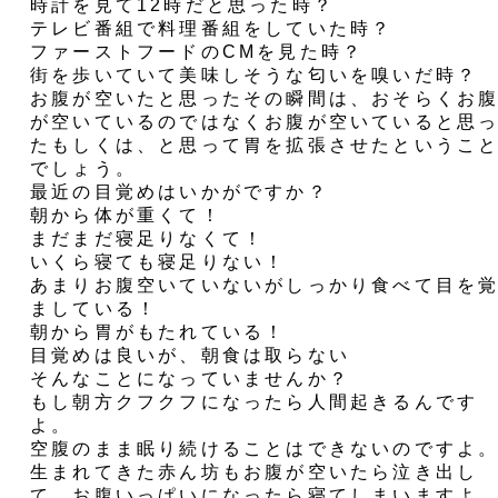
時計を見て12時だと思った時？
テレビ番組で料理番組をしていた時？
ファーストフードのCMを見た時？
街を歩いていて美味しそうな匂いを嗅いだ時？
お腹が空いたと思ったその瞬間は、おそらくお
が空いているのではなくお腹が空いていると思
たもしくは、と思って胃を拡張させたというこ
でしょう。
最近の目覚めはいかがですか？
朝から体が重くて！
まだまだ寝足りなくて！
いくら寝ても寝足りない！
あまりお腹空いていないがしっかり食べて目を
ましている！
朝から胃がもたれている！
目覚めは良いが、朝食は取らない
そんなことになっていませんか？
もし朝方クフクフになったら人間起きるんです
よ。
空腹のまま眠り続けることはできないのですよ
生まれてきた赤ん坊もお腹が空いたら泣き出し
て、お腹いっぱいになったら寝てしまいますよ