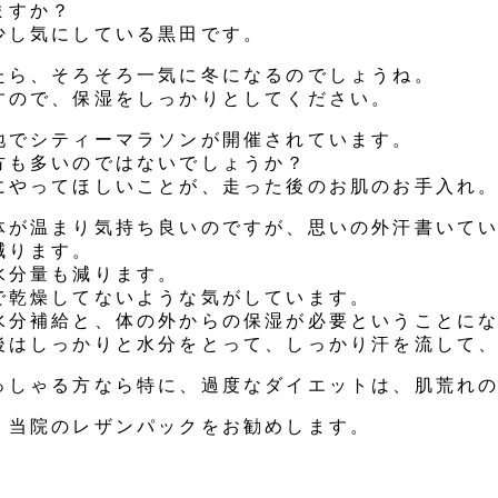
ますか？
少し気にしている黒田です。
たら、そろそろ一気に冬になるのでしょうね。
すので、保湿をしっかりとしてください。
地でシティーマラソンが開催されています。
方も多いのではないでしょうか？
にやってほしいことが、走った後のお肌のお手入れ
体が温まり気持ち良いのですが、思いの外汗書いて
減ります。
水分量も減ります。
で乾燥してないような気がしています。
水分補給と、体の外からの保湿が必要ということに
後はしっかりと水分をとって、しっかり汗を流して
っしゃる方なら特に、過度なダイエットは、肌荒れ
、当院のレザンパックをお勧めします。