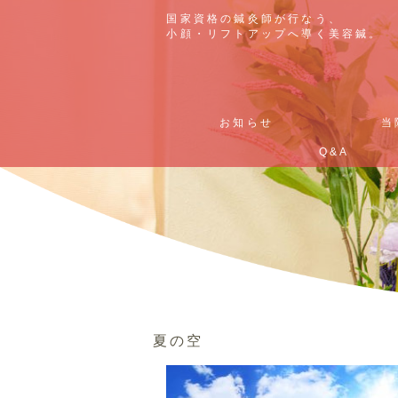
国家資格の鍼灸師が行なう、
国家資格の鍼灸師が行なう、
小顔・リフトアップへ導く美容鍼。
小顔・リフトアップへ導く美容鍼。
お知らせ
お知らせ
当
当
Q&A
Q&A
夏の空