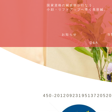
国家資格の鍼灸師が行なう、
国家資格の鍼灸師が行なう、
小顔・リフトアップへ導く美容鍼。
小顔・リフトアップへ導く美容鍼。
お知らせ
お知らせ
当
当
Q&A
Q&A
450-201209231951372052