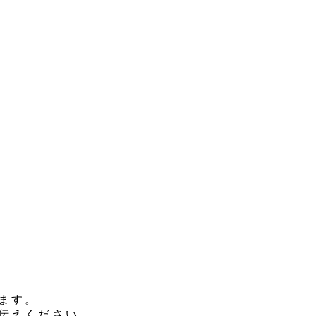
ます。
伝えください。